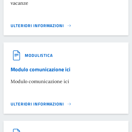
vacanze
ULTERIORI INFORMAZIONI
INTEGRAZIONE AL REGOLAMENTO TARI PER B&B E CASE VA
MODULISTICA
Modulo comunicazione ici
Modulo comunicazione ici
ULTERIORI INFORMAZIONI
MODULO COMUNICAZIONE ICI}