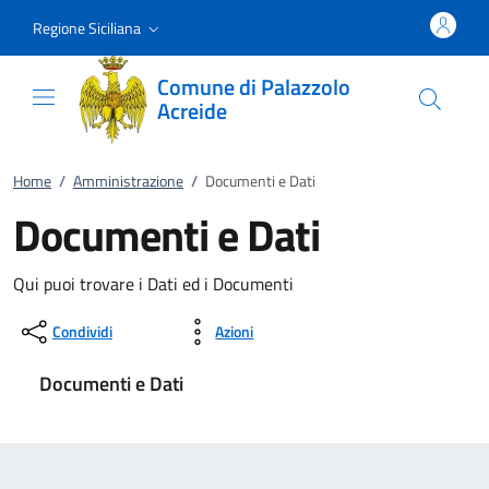
Vai al contenuto
accedi al menu
footer.enter
Regione Siciliana
Comune di Palazzolo
Acreide
Home
/
Amministrazione
/
Documenti e Dati
Documenti e Dati
Qui puoi trovare i Dati ed i Documenti
Condividi
Azioni
Documenti e Dati