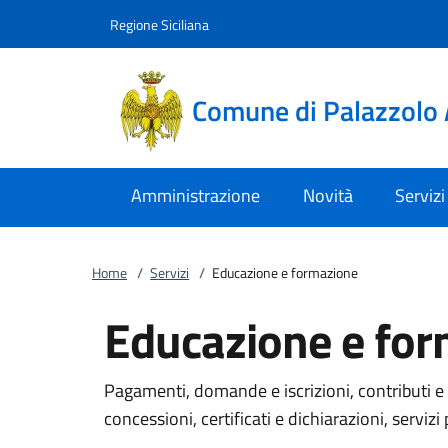
Vai al contenuto
accedi al menu
footer.enter
Regione Siciliana
Comune di Palazzolo 
Amministrazione
Novità
Servizi
Home
/
Servizi
/
Educazione e formazione
Educazione e fo
Pagamenti, domande e iscrizioni, contributi e 
concessioni, certificati e dichiarazioni, servizi 