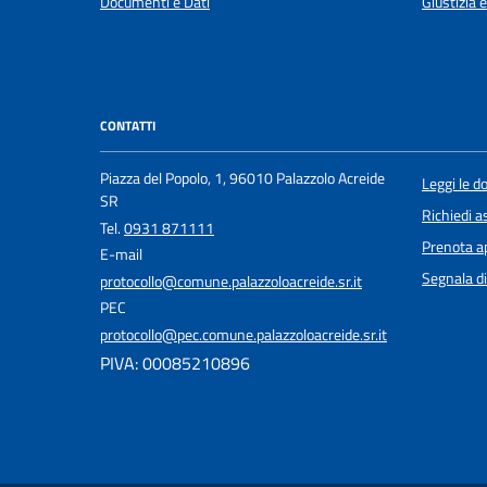
Documenti e Dati
Giustizia 
CONTATTI
Piazza del Popolo, 1, 96010 Palazzolo Acreide
Leggi le 
SR
Richiedi a
Tel.
0931 871111
Prenota 
E-mail
Segnala di
protocollo@comune.palazzoloacreide.sr.it
PEC
protocollo@pec.comune.palazzoloacreide.sr.it
PIVA: 00085210896