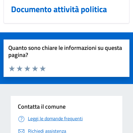
Documento attività politica
Quanto sono chiare le informazioni su questa
pagina?
Valuta da 1 a 5 stelle la pagina
Domanda
Valuta 1 stelle su 5
Valuta 2 stelle su 5
Valuta 3 stelle su 5
Valuta 4 stelle su 5
Valuta 5 stelle su 5
Contatta il comune
Leggi le domande frequenti
Richiedi assistenza