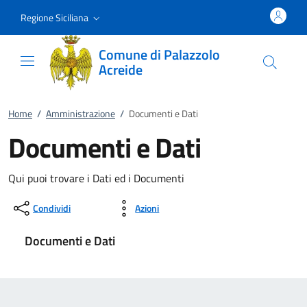
Vai al contenuto
accedi al menu
footer.enter
Regione Siciliana
Comune di Palazzolo
Acreide
Home
/
Amministrazione
/
Documenti e Dati
Documenti e Dati
Qui puoi trovare i Dati ed i Documenti
Condividi
Azioni
Documenti e Dati