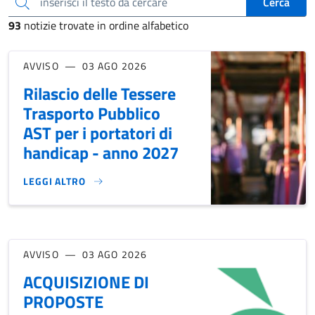
inserisci il testo da cercare
Cerca
93
notizie trovate in ordine alfabetico
AVVISO
03 AGO 2026
Rilascio delle Tessere
Trasporto Pubblico
AST per i portatori di
handicap - anno 2027
LEGGI ALTRO
RILASCIO DELLE TESSERE TRASPORTO PUBBLICO AST PER I 
AVVISO
03 AGO 2026
ACQUISIZIONE DI
PROPOSTE