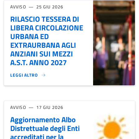
AVVISO
25 GIU 2026
RILASCIO TESSERA DI
LIBERA CIRCOLAZIONE
URBANA ED
EXTRAURBANA AGLI
ANZIANI SUI MEZZI
A.S.T. ANNO 2027
LEGGI ALTRO
RILASCIO TESSERA DI LIBERA CIRCOLAZIONE URBANA ED EX
AVVISO
17 GIU 2026
Aggiornamento Albo
Distrettuale degli Enti
accreditati per la