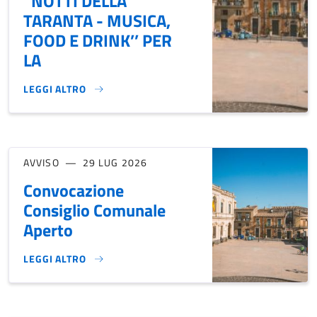
“NOTTI DELLA
TARANTA - MUSICA,
FOOD E DRINK’’ PER
LA
LEGGI ALTRO
ASSEGNAZIONE DI N. 10 STAND ESPOSITIVI NELL’AMBITO DE
AVVISO
29 LUG 2026
Convocazione
Consiglio Comunale
Aperto
LEGGI ALTRO
CONVOCAZIONE CONSIGLIO COMUNALE APERTO}