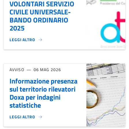
VOLONTARI SERVIZIO
CIVILE UNIVERSALE-
BANDO ORDINARIO
2025
LEGGI ALTRO
SELEZIONI OPERATORI VOLONTARI SERVIZIO CIVILE UNIVE
AVVISO
06 MAG 2026
Informazione presenza
sul territorio rilevatori
Doxa per indagini
statistiche
LEGGI ALTRO
INFORMAZIONE PRESENZA SUL TERRITORIO RILEVATORI DOX