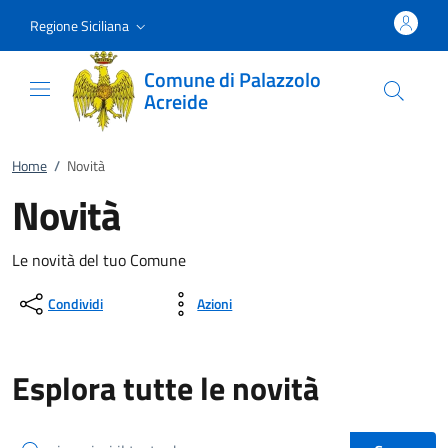
Vai al contenuto
accedi al menu
footer.enter
Regione Siciliana
Comune di Palazzolo
Acreide
Home
/
Novità
Novità
Le novità del tuo Comune
Condividi
Azioni
Esplora tutte le novità