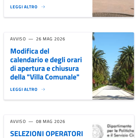
LEGGI ALTRO
INTERVENTI PER L'ALLESTIMENTO E ARREDI PER LA SOCIA
AVVISO
26 MAG 2026
Modifica del
calendario e degli orari
di apertura e chiusura
della "Villa Comunale"
LEGGI ALTRO
MODIFICA DEL CALENDARIO E DEGLI ORARI DI APERTURA E 
AVVISO
08 MAG 2026
SELEZIONI OPERATORI