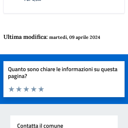
Ultima modifica:
martedì, 09 aprile 2024
Quanto sono chiare le informazioni su questa
pagina?
Valuta da 1 a 5 stelle la pagina
Domanda
Valuta 1 stelle su 5
Valuta 2 stelle su 5
Valuta 3 stelle su 5
Valuta 4 stelle su 5
Valuta 5 stelle su 5
Contatta il comune