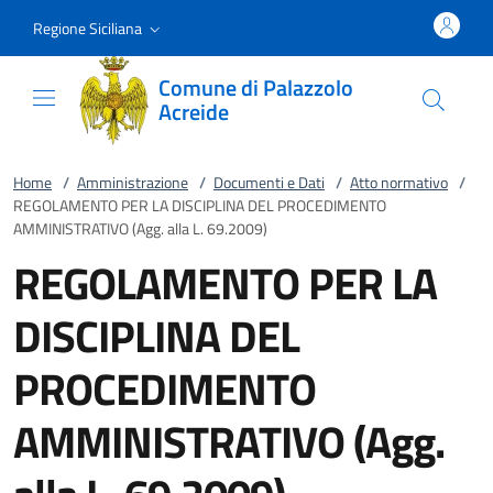
Vai al contenuto
accedi al menu
footer.enter
Regione Siciliana
Comune di Palazzolo
Acreide
Home
/
Amministrazione
/
Documenti e Dati
/
Atto normativo
/
REGOLAMENTO PER LA DISCIPLINA DEL PROCEDIMENTO
AMMINISTRATIVO (Agg. alla L. 69.2009)
REGOLAMENTO PER LA
DISCIPLINA DEL
PROCEDIMENTO
AMMINISTRATIVO (Agg.