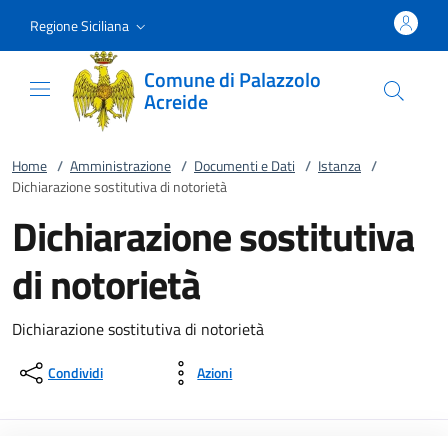
Vai al contenuto
accedi al menu
footer.enter
Regione Siciliana
Comune di Palazzolo
Acreide
Home
/
Amministrazione
/
Documenti e Dati
/
Istanza
/
Dichiarazione sostitutiva di notorietà
Dichiarazione sostitutiva
di notorietà
Dichiarazione sostitutiva di notorietà
Condividi
Azioni