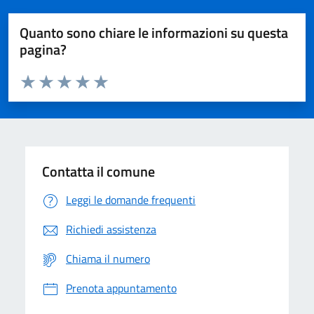
Quanto sono chiare le informazioni su questa
pagina?
Valuta da 1 a 5 stelle la pagina
Domanda
Valuta 1 stelle su 5
Valuta 2 stelle su 5
Valuta 3 stelle su 5
Valuta 4 stelle su 5
Valuta 5 stelle su 5
Contatta il comune
Leggi le domande frequenti
Richiedi assistenza
Chiama il numero
Prenota appuntamento