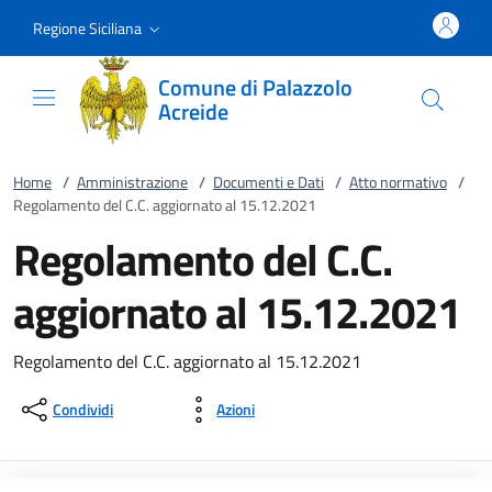
Vai al contenuto
accedi al menu
footer.enter
Regione Siciliana
Comune di Palazzolo
Acreide
Home
/
Amministrazione
/
Documenti e Dati
/
Atto normativo
/
Regolamento del C.C. aggiornato al 15.12.2021
Regolamento del C.C.
aggiornato al 15.12.2021
Regolamento del C.C. aggiornato al 15.12.2021
Condividi
Azioni