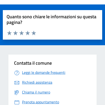
Quanto sono chiare le informazioni su questa
pagina?
Valuta da 1 a 5 stelle la pagina
Domanda
Valuta 1 stelle su 5
Valuta 2 stelle su 5
Valuta 3 stelle su 5
Valuta 4 stelle su 5
Valuta 5 stelle su 5
Contatta il comune
Leggi le domande frequenti
Richiedi assistenza
Chiama il numero
Prenota appuntamento