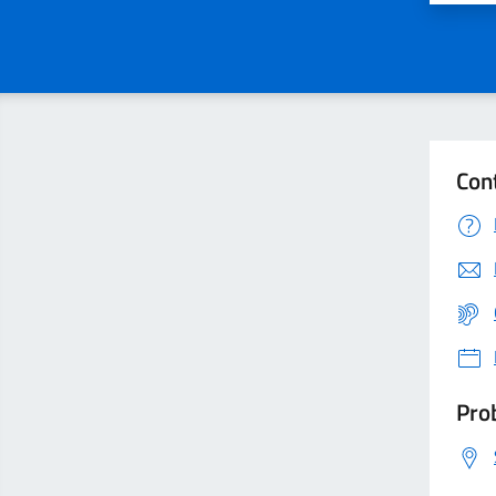
Con
Prob