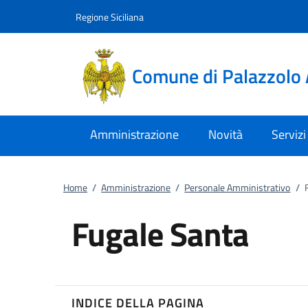
Vai al contenuto
accedi al menu
footer.enter
Regione Siciliana
Comune di Palazzolo 
Amministrazione
Novità
Servizi
Home
/
Amministrazione
/
Personale Amministrativo
/
Fugale Santa
INDICE DELLA PAGINA