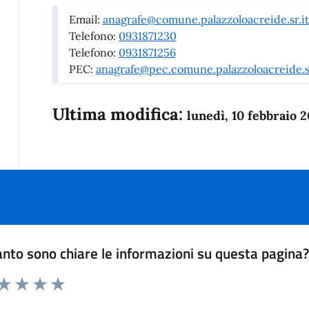
Email:
anagrafe@comune.palazzoloacreide.sr.it
Telefono:
0931871230
Telefono:
0931871256
PEC:
anagrafe@pec.comune.palazzoloacreide.sr
Ultima modifica:
lunedì, 10 febbraio 
nto sono chiare le informazioni su questa pagina
 da 1 a 5 stelle la pagina
anda
ta 1 stelle su 5
Valuta 2 stelle su 5
Valuta 3 stelle su 5
Valuta 4 stelle su 5
Valuta 5 stelle su 5