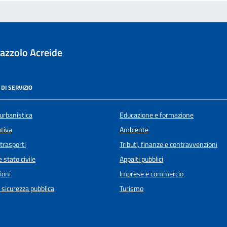
azzolo Acreide
DI SERVIZIO
urbanistica
Educazione e formazione
ativa
Ambiente
 trasporti
Tributi, finanze e contravvenzioni
 stato civile
Appalti pubblici
ioni
Imprese e commercio
e sicurezza pubblica
Turismo