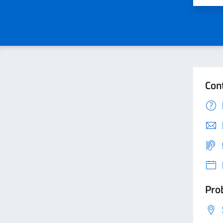
Con
Prob