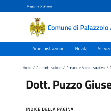
Vai al contenuto
accedi al menu
footer.enter
Regione Siciliana
Comune di Palazzolo 
Amministrazione
Novità
Servizi
Home
/
Amministrazione
/
Personale Amministrativo
/
Dott. Puzzo Gius
INDICE DELLA PAGINA