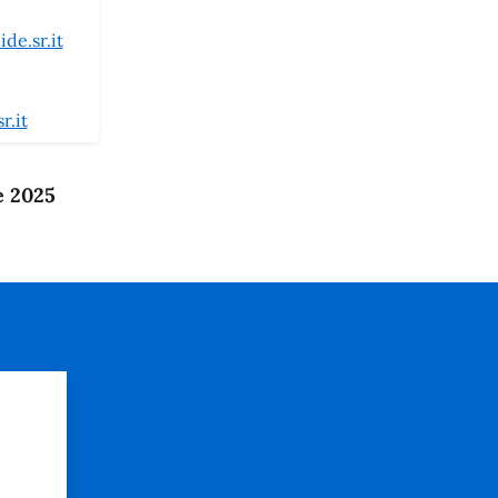
de.sr.it
r.it
e 2025
?