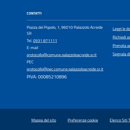
CONTATTI
Piazza del Popolo, 1, 96010 Palazzolo Acreide
Leggi le 
SR
Richiedi a
Tel.
0931 871111
Prenota 
E-mail
Segnala di
protocollo@comune.palazzoloacreide.sr.it
PEC
protocollo@pec.comune.palazzoloacreide.sr.it
PIVA: 00085210896
Mappa del sito
Preferenze cookie
Elenco Siti 