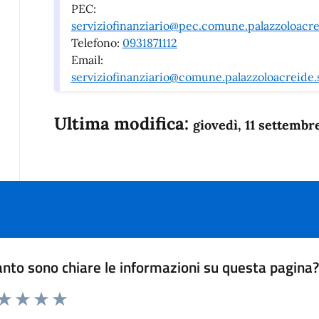
PEC:
serviziofinanziario@pec.comune.palazzoloacrei
Telefono:
0931871112
Email:
serviziofinanziario@comune.palazzoloacreide.s
Ultima modifica:
giovedì, 11 settembr
nto sono chiare le informazioni su questa pagina
 da 1 a 5 stelle la pagina
anda
ta 1 stelle su 5
Valuta 2 stelle su 5
Valuta 3 stelle su 5
Valuta 4 stelle su 5
Valuta 5 stelle su 5