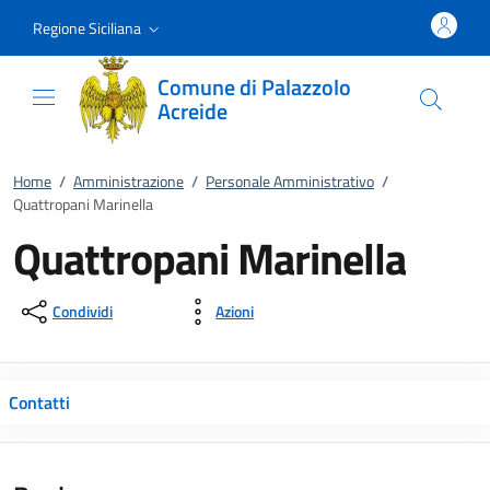
Vai al contenuto
accedi al menu
footer.enter
Regione Siciliana
Comune di Palazzolo
Acreide
Home
/
Amministrazione
/
Personale Amministrativo
/
Quattropani Marinella
Quattropani Marinella
Condividi
Azioni
Contatti