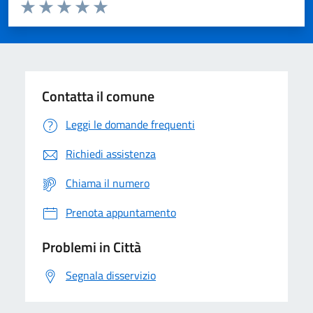
Valuta da 1 a 5 stelle la pagina
Domanda
Valuta 1 stelle su 5
Valuta 2 stelle su 5
Valuta 3 stelle su 5
Valuta 4 stelle su 5
Valuta 5 stelle su 5
Contatta il comune
Leggi le domande frequenti
Richiedi assistenza
Chiama il numero
Prenota appuntamento
Problemi in Città
Segnala disservizio