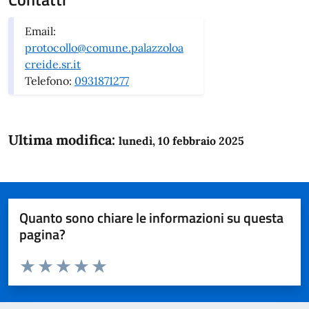
Email:
protocollo@comune.palazzoloa
creide.sr.it
Telefono:
0931871277
Ultima modifica:
lunedì, 10 febbraio 2025
Quanto sono chiare le informazioni su questa
pagina?
Valuta da 1 a 5 stelle la pagina
Domanda
Valuta 1 stelle su 5
Valuta 2 stelle su 5
Valuta 3 stelle su 5
Valuta 4 stelle su 5
Valuta 5 stelle su 5