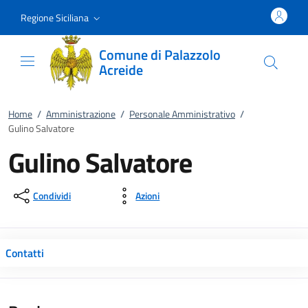
Vai al contenuto
accedi al menu
footer.enter
Regione Siciliana
Comune di Palazzolo
Acreide
Home
/
Amministrazione
/
Personale Amministrativo
/
Gulino Salvatore
Gulino Salvatore
Condividi
Azioni
Contatti