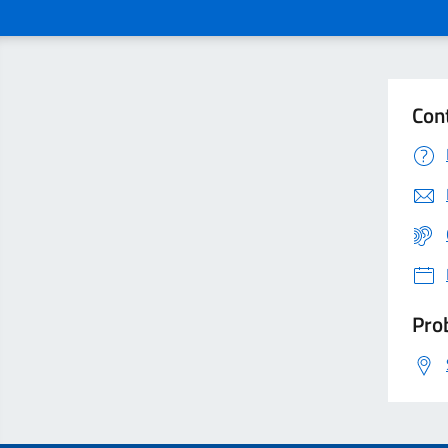
Con
Prob