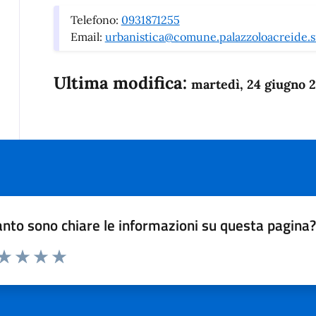
Telefono:
0931871255
Email:
urbanistica@comune.palazzoloacreide.sr
Ultima modifica:
martedì, 24 giugno 
nto sono chiare le informazioni su questa pagina
 da 1 a 5 stelle la pagina
anda
ta 1 stelle su 5
Valuta 2 stelle su 5
Valuta 3 stelle su 5
Valuta 4 stelle su 5
Valuta 5 stelle su 5