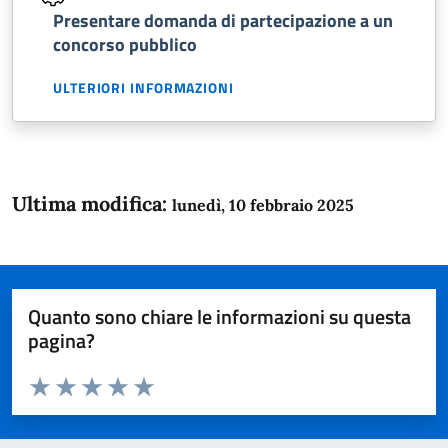
Presentare domanda di partecipazione a un
concorso pubblico
ULTERIORI INFORMAZIONI
Ultima modifica:
lunedì, 10 febbraio 2025
Quanto sono chiare le informazioni su questa
pagina?
Valuta da 1 a 5 stelle la pagina
Domanda
Valuta 1 stelle su 5
Valuta 2 stelle su 5
Valuta 3 stelle su 5
Valuta 4 stelle su 5
Valuta 5 stelle su 5