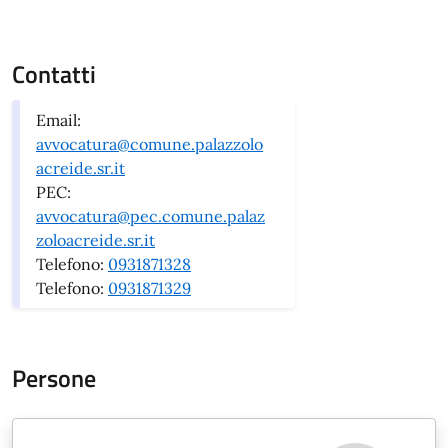
Contatti
Email:
avvocatura@comune.palazzolo
acreide.sr.it
PEC:
avvocatura@pec.comune.palaz
zoloacreide.sr.it
Telefono:
0931871328
Telefono:
0931871329
Persone