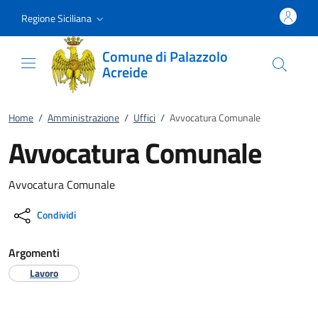
Vai al contenuto
accedi al menu
footer.enter
Regione Siciliana
Comune di Palazzolo
Acreide
Home
/
Amministrazione
/
Uffici
/
Avvocatura Comunale
Avvocatura Comunale
Avvocatura Comunale
Condividi
Argomenti
Lavoro