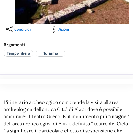
Condividi
Azioni
Argomenti
Tempo libero
Turismo
L'itinerario archeologico comprende la visita all'area archeologica dell'antica Città di Akrai dove è possibile ammirare: Il Teatro Greco. E’ il monumento più “insigne “ dell’area archeologica di Akrai, definito “ teatro del Cielo “ a significare il particolare effetto di sospensione che regala al visitatore oltre che una straordinaria vista sulla Valle dell’Anapo e all’orizzonte imponente sull’Etna. Incerta è l’epoca di realizzazione del teatro, comunque, appare plausibile una datazione risalente all’età di Ierone II, intorno, quindi, alla seconda metà del III a.C.. Il koilon, messo in luce dallo Judica intorno al 1824, poggiato ad un pendio naturale e posizionato verso settentrione, risulta composto da otto scalette, nove cunei e dodici file di sedili, per complessivi 6-700 posti circa. Singolare e mai compiutamente spiegata è l’esistenza e la funzione , sulla parte occidentale, di uno stretto cunicolo che pone in collegamento il teatro con il bouleuterion. Altra singolarità, che rende unico il teatro di Akrai, è riscontrabile nell’orchestra che, non è perfettamente circolare ma semicircolare. In epoca romana, come gran parte dei teatri antichi, subì numerosi rimaneggiamenti. In modo particolare al logeion ellenistico fu sovrapposto, molto più avanzato, un pulpitum. L’orchestra fu pavimentata e all’ingresso orientale di essa fu eretto un vano rettangolare, presumibilmente un chioschetto. Sulla scena, infine, sono ben visibili, i resti di un mulino di età bizantina e in direzione nord-ovest i pochi resti di un monastero dei Padri Minori Osservanti e di una neviera (strutture di conservazione del ghiaccio usate sino all’inizio del ‘900) a testimonianza dell’affascinante “ continuum “ di quest’area nei millenni. Il Bouleuterion: fu rinvenuto grazie all’appassionata opera dello Judica intorno al 1820 e sistematicamente studiato da Bernabò Brea intono al 1944 Il bouleuterion era composto da un koilon, munito di una piccola orchestra perfettamente semicircolare, con esposizione ad occidente, certamente ricompresso in un vano quadrangolare coperto, con sei ordini di sedili, divisi in tre cunei grazie a due scalette per una capienza non superiore ai cento posti. L’edificio doveva essere alla confluenza di strutture pubbliche ad esso funzionalmente collegate, come testimoniano i resti esistenti, in ogni caso è sicuro che nei suoi pressi sorgesse l’agorà. Altra singolare costruzione, d’incerta qualificazione anche per gli studiosi, si trova oltre il muro di cinta che delimita attualmente il bouleuterion. Si tratta di un edificio di pianta circolare ritenuto dai più un impianto termale di epoca romana, riadattato a battistero in epoca bizantina. A pochi metri dal bouleuterion esiste un pozzo che rientra in un ingegnoso ed efficace sistema di approvvigionamento idrico a servizio dell’antica città greca. La latomia dell'Intagliata: di forma ellittica e dalle alti pareti, è la più estesa delle latomie, vi si accedeva attraverso una porta, tutt’ora ben visibile, posta sotto il teatro. All’interno di quest’area sono presenti numerosi ipogei e sepolture ad arcosolio di età cristiana. Particolarmente interessante e l’ipogeo detto della Grotta dei Cavalli: un’abitazione troglodita di epoca bizantina, composta da quattro grandi vani di forma rettangolare, a tetto piano, scavate nella roccia, con accesso da uno stretto cunicolo. Nella parte meridionale della latomia, si trova un piccolo ipogeo contenente oltre a loculi ed arcosoli sulle pareti anche due tombe centrali a baldacchino, accuratamente lavorate e chiuse su tre lati da transenne traforate ricavate dalla viva roccia. La latomia dell'Intagliatella: a forma di L è la più antica delle cave di pietra di Akrai. Questa latomia è caratterizzata dal succedersi non sempre facilmente leggibile, a varie altezze, di nicchie votive contenenti “ pinakes “ (tabelle o dipinti votivi), di tombe di varie epoche, ma anche di abitazioni di periodo bizantino. Il ramo settentrionale della latomia è stata interpretato dall’ Orsi come “Via Sacra”. L’attenzione del visitatore è catturata da un bassorilievo noto come “banchetto degli eroi”, in cui sono raffigurate due scene: per chi guarda nella parte sinistra una scena di sacrificio di epoca romana, nella parte destra un banchetto degli eroi di carattere greco, con al centro, con funzione unificante dei due motivi, la figura di un guerriero in atto di libagione. La straordinaria singolarità del rilievo risiede nel suo contenuto, e, precisamente, nella commistione di consolidati modelli greci e romani, datato intorno alla prima metà del I sec. a.C. Altre latomie, secondo la descrizione di Judica e di Bernabò Brea, si trovano nei pressi sia del bouleuterion che poco oltre il muro che delimita tale monumento. Sempre nell'area è possibile ammirare un tratto del Decumano (strada romana) con il suo selciato perfettamente conservato. Da li percorrendo poche centinaia di metri è possibile visitare i cosiddetti Santoni.Imboccando la vecchia provinciale per Noto sulla sinistra troviamo via dei Santoni, percorrendola si giunge all’ingresso del “ più completo e più vasto complesso di figurazioni relative al culto della Magna Mater che il mondo antico ci abbia lasciato “ (Bernabò Brea, Akrai) “……un monumento singolarissimo, di grande interesse per la storia delle religioni del mondo antico. Si tratta infatti del maggiore santuario finora noto, dedicato al culto di Cibele, la gran madre degli dei, la dea asiatica della natura, venerata sulle eccelse cime montuose dell’Anatolia, sul Sibilo, sul Dindymon, sull’Ida……nel V secolo a.C. ……le furono dedicati in Grecia alcuni famosi santuari, uno dei quali al Pireo, un altro sull’Acrocorinto…. “ (Bernabò Brea, L’Antica Akrai in Riv. Sicilia n° 21 del 1959) Il culto della Magna Mater, di origine asiatica, si afferma in occidente sotto un duplice aspetto: la Cibele dei greci, il cui culto è accolto ad Atene dal V sec. a.C. in poi; la dea di Pessinunte, il cui culto è introdotto a Roma direttamente dalla Frigia, nel suo aspetto orgiastico. Di certo le origini del culto di Cibele si perdono nel tempo: Esiodo racconta che Grande Madre veniva appellata Rea, figlia di Gea e Urano, moglie di Crono e madre dei tre sovrani del mondo, Zeus, Posidone ed Ades. Rea godeva di vasta venerazione in Asia minore, e particolarmente in Frigia ove era chiamata Cibele, con tale nome passò prima a Creta indi in Grecia. Sulle rive dell’Eufrate fu invece chiamata Koubaba e presso i Babilonesi Damkina. Il centro principale del suo culto era a Pessinunte. Taluni studiosi ipotizzano che dietro il culto della Magna Mater si celasse quello terribile di Shub-Niggurath, divinità negativa, tutt’ora venerata in varie parti del mondo in forma esoterica. A giudizio del Bernabò Brea il culto della Magna Mater potrebbe essere stato importato a Siracusa dalla madrepatria Corinto ove la dea aveva un santuario sull’Acrocorinto, in cui si fece sacerdote della dea Dioniso II quando fu cacciato da Siracusa. Affermazione, sebbene posta in forma dubitativa, che appare piuttosto debole, atteso che le figurazioni acrensi poco o nulla hanno in comune con quanto conosciamo dell’iconografia della Magna Mater greca e romana e comunque un complesso cultuale simile non è dato riscontrare a Siracusa o altrove. Un mistero resta la natura e l’intensità del culto praticato, ossia se la dea venisse venerata in forma orgiastica, con riti sovente feroci, come era all’origine del culto o come venne recepito a Roma in forma più moderata come pare ebbe riscontro in Grecia almeno sino ad epoca ellenistica. E’ certo che in epoca cristiana l’area fu utilizzata a servizio della nuova religione. Su tale conversione lo Judica osservava : “ Ritrovai anche sotto i medesimi diverse medaglie di bronzo, che si convengono agl’imperatori romani, lacchè mi fece pur anche congetturare, che nel primo, e secondo secolo dell’era cristiana si facevano delle pie oblazioni a detti simulacri “ (G. Judica, Le Antichità di Acre). Il sito ospita dodici grandi rilievi, rovinati e scheggiati, dieci dei quali riproducono sostanzialmente la medesima figura femminile seduta di pieno prospetto, i comuni elementi descrittivi la identificano con la dea Cibele, due invece contengono scene più complesse, con una pluralità di personaggi di difficile identificazione a causa del deterioramento naturale della roccia, poi perché i rilievi sono stati oggetto di colpi di piccone da parte di un contadino, infastidito dal passaggio dei visitatori delle sue terre; ancora oggi i rilievi portano il segno di quel gesto. La datazione del complesso risale tra la fine del IV e il III sec. a.C.. Tra le varie figure si alternano piccoli incavi nei quali un tempo dovevano essere riposte altre figure, non scolpite, ma dipinte, così come, dai fori esistenti sulla viva roccia, è dato presumere che alcune figure fossero ricoperte di monili. PRIMO RILIEVO (DA SINISTRA VERSO DESTRA) Questa figura, la meglio conservata del complesso, rappresenta la dea modiata seduta di pieno prospetto, vestita di chitone e himation che le copre la spalla sinistra e si riavvolge poi intorno alla parte inferiore del corpo in un fascio di pieghe intorno alla vita; sul collo scendono due lunghe trecce. Sul grembo della dea, non più visibile, doveva essere raffigurato un leone accovacciato. E’ probabile, sulla scorta delle altre figure, che sul braccio destro la dea recasse una patera e sul sinistro il timpano, l’uno e l’altro accessorio non sono più visibili. Ai lati del capo della dea si notano due piccole figure di Coribanti, Galli o Cureti (quella di sinistra molto meglio conservata) vestiti con copricapo frigio, tunica e mantello che reggono un asta verticale e forse, nell’altra mano, un timpano, i quali erano gli orgiastici compagni di Attis. Si presume che in basso vi fossero quattro distinte figure, purtroppo non più leggibili. SECONDO RILIEVO E’ il più grande di tutto il complesso, il più dinamico e suggestivo dell’intera area. La dea, sempre munita