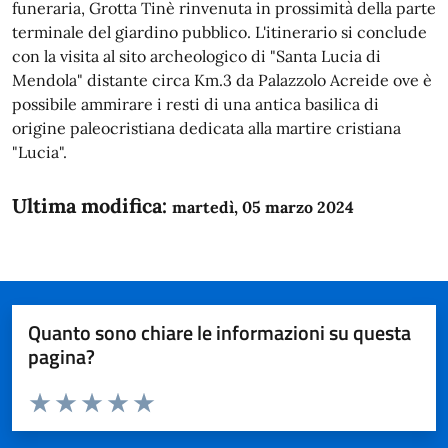
Ultima modifica:
martedì, 05 marzo 2024
Quanto sono chiare le informazioni su questa
pagina?
Valuta da 1 a 5 stelle la pagina
Domanda
Valuta 1 stelle su 5
Valuta 2 stelle su 5
Valuta 3 stelle su 5
Valuta 4 stelle su 5
Valuta 5 stelle su 5