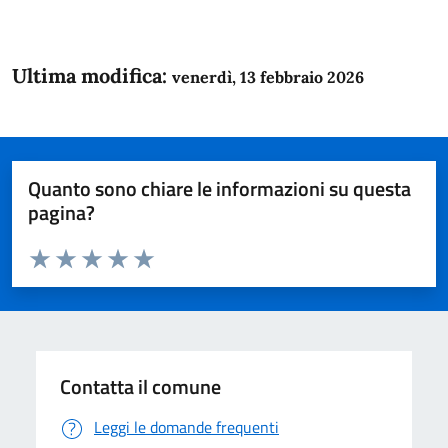
Ultima modifica:
venerdì, 13 febbraio 2026
Quanto sono chiare le informazioni su questa
pagina?
Valuta da 1 a 5 stelle la pagina
Domanda
Valuta 1 stelle su 5
Valuta 2 stelle su 5
Valuta 3 stelle su 5
Valuta 4 stelle su 5
Valuta 5 stelle su 5
Contatta il comune
Leggi le domande frequenti