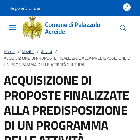
Vai al contenuto
accedi al menu
footer.enter
Regione Siciliana
Comune di Palazzolo
Acreide
Home
/
Novità
/
Avvisi
/
ACQUISIZIONE DI PROPOSTE FINALIZZATE ALLA PREDISPOSIZIONE DI
UN PROGRAMMA DELLE ATTIVITÀ CULTURALI
ACQUISIZIONE DI
PROPOSTE FINALIZZATE
ALLA PREDISPOSIZIONE
DI UN PROGRAMMA