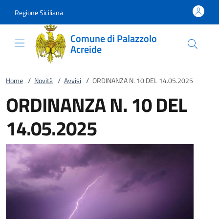
Vai al contenuto
accedi al menu
footer.enter
Regione Siciliana
Comune di Palazzolo
Acreide
Home
/
Novità
/
Avvisi
/
ORDINANZA N. 10 DEL 14.05.2025
ORDINANZA N. 10 DEL
14.05.2025