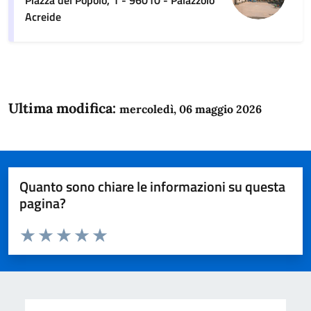
Acreide
Ultima modifica:
mercoledì, 06 maggio 2026
Quanto sono chiare le informazioni su questa
pagina?
Valuta da 1 a 5 stelle la pagina
Domanda
Valuta 1 stelle su 5
Valuta 2 stelle su 5
Valuta 3 stelle su 5
Valuta 4 stelle su 5
Valuta 5 stelle su 5