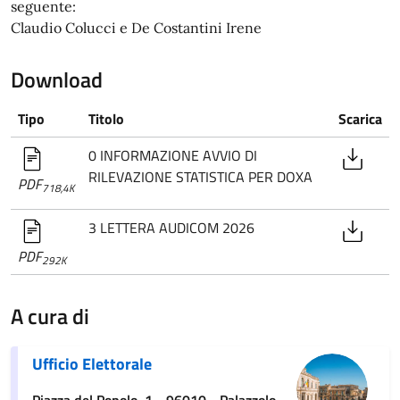
seguente:
Claudio Colucci e De Costantini Irene
Download
Tipo
Titolo
Scarica
0 INFORMAZIONE AVVIO DI
RILEVAZIONE STATISTICA PER DOXA
PDF
718,4K
3 LETTERA AUDICOM 2026
PDF
292K
A cura di
Ufficio Elettorale
Piazza del Popolo, 1 - 96010 - Palazzolo