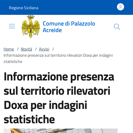
Vai al contenuto
accedi al menu
footer.enter
Regione Siciliana
Comune di Palazzolo
Acreide
Home
/
Novità
/
Avvisi
/
Informazione presenza sul territorio rilevatori Doxa per indagini
statistiche
Informazione presenza
sul territorio rilevatori
Doxa per indagini
statistiche