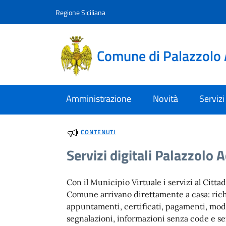
Vai al contenuto
accedi al menu
footer.enter
Regione Siciliana
Comune di Palazzolo 
Amministrazione
Novità
Servizi
CONTENUTI
Servizi digitali Palazzolo 
Con il Municipio Virtuale i servizi al Citta
Comune arrivano direttamente a casa: rich
appuntamenti, certificati, pagamenti, mod
segnalazioni, informazioni senza code e s