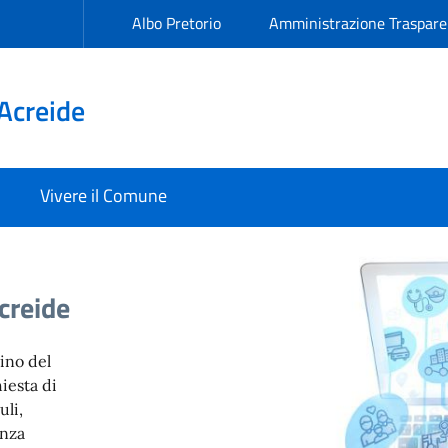
Albo Pretorio
Amministrazione Traspare
Acreide
Vivere il Comune
Acreide
dino del
iesta di
uli,
enza