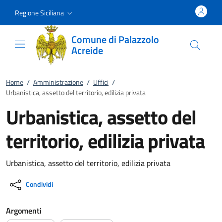
Vai al contenuto
accedi al menu
footer.enter
Regione Siciliana
Comune di Palazzolo
Acreide
Home
/
Amministrazione
/
Uffici
/
Urbanistica, assetto del territorio, edilizia privata
Urbanistica, assetto del
territorio, edilizia privata
Urbanistica, assetto del territorio, edilizia privata
Condividi
Argomenti