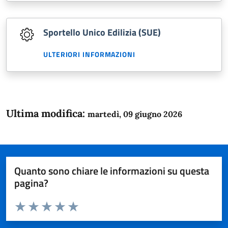
Sportello Unico Edilizia (SUE)
ULTERIORI INFORMAZIONI
Ultima modifica:
martedì, 09 giugno 2026
Quanto sono chiare le informazioni su questa
pagina?
Valuta da 1 a 5 stelle la pagina
Domanda
Valuta 1 stelle su 5
Valuta 2 stelle su 5
Valuta 3 stelle su 5
Valuta 4 stelle su 5
Valuta 5 stelle su 5