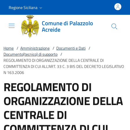
Vai al contenuto
accedi al menu
footer.enter
Regione Siciliana
Comune di Palazzolo
Acreide
Home
/
Amministrazione
/
Documenti e Dati
/
Documento(tecnico) di supporto
/
REGOLAMENTO DI ORGANIZZAZIONE DELLA CENTRALE DI
COMMITTENZA DI CUI ALL'ART. 33 C. 3 BIS DEL DECRETO LEGISLATIVO
N 163.2006
REGOLAMENTO DI
ORGANIZZAZIONE DELLA
CENTRALE DI
COMMITTENZA DI CUI