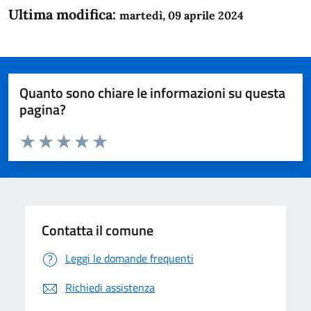
Ultima modifica:
martedì, 09 aprile 2024
Quanto sono chiare le informazioni su questa
pagina?
Valuta da 1 a 5 stelle la pagina
Domanda
Valuta 1 stelle su 5
Valuta 2 stelle su 5
Valuta 3 stelle su 5
Valuta 4 stelle su 5
Valuta 5 stelle su 5
Contatta il comune
Leggi le domande frequenti
Richiedi assistenza