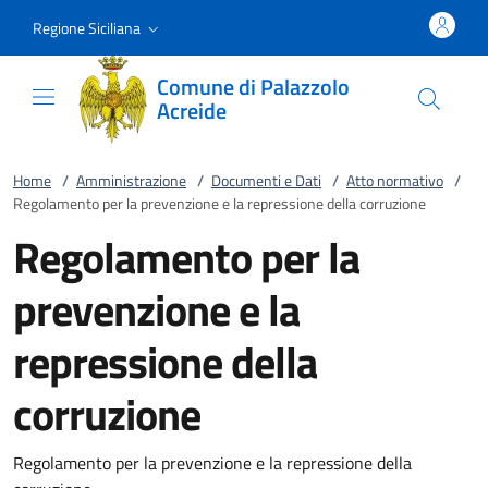
Vai al contenuto
accedi al menu
footer.enter
Regione Siciliana
Comune di Palazzolo
Acreide
Home
/
Amministrazione
/
Documenti e Dati
/
Atto normativo
/
Regolamento per la prevenzione e la repressione della corruzione
Regolamento per la
prevenzione e la
repressione della
corruzione
Regolamento per la prevenzione e la repressione della