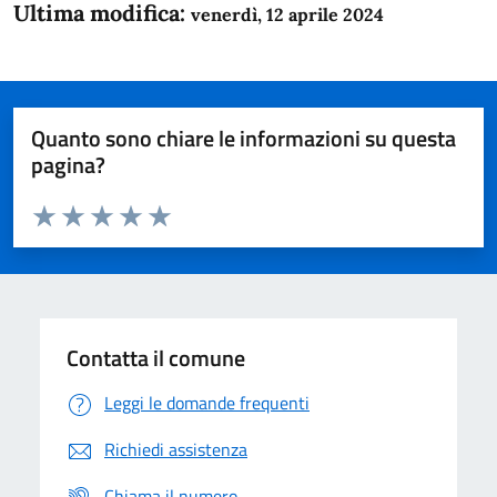
Ultima modifica:
venerdì, 12 aprile 2024
Quanto sono chiare le informazioni su questa
pagina?
Valuta da 1 a 5 stelle la pagina
Domanda
Valuta 1 stelle su 5
Valuta 2 stelle su 5
Valuta 3 stelle su 5
Valuta 4 stelle su 5
Valuta 5 stelle su 5
Contatta il comune
Leggi le domande frequenti
Richiedi assistenza
Chiama il numero