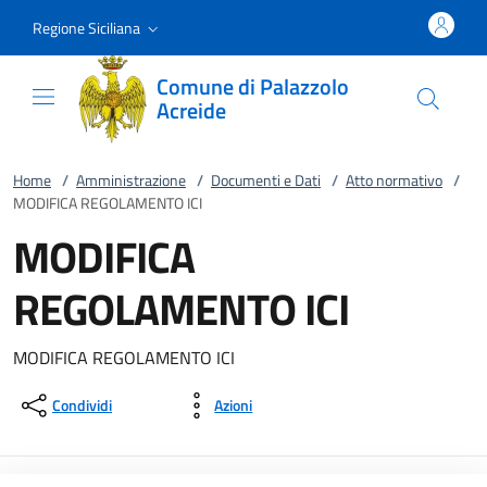
Vai al contenuto
accedi al menu
footer.enter
Regione Siciliana
Comune di Palazzolo
Acreide
Home
/
Amministrazione
/
Documenti e Dati
/
Atto normativo
/
MODIFICA REGOLAMENTO ICI
MODIFICA
REGOLAMENTO ICI
MODIFICA REGOLAMENTO ICI
Condividi
Azioni