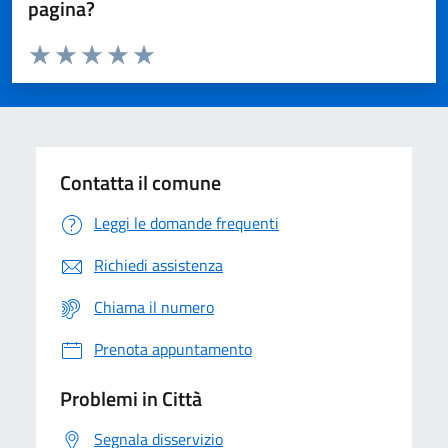
pagina?
Valuta da 1 a 5 stelle la pagina
Domanda
Valuta 1 stelle su 5
Valuta 2 stelle su 5
Valuta 3 stelle su 5
Valuta 4 stelle su 5
Valuta 5 stelle su 5
Contatta il comune
Leggi le domande frequenti
Richiedi assistenza
Chiama il numero
Prenota appuntamento
Problemi in Città
Segnala disservizio