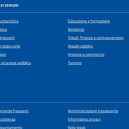
DI SERVIZIO
urbanistica
Educazione e formazione
ativa
Ambiente
 trasporti
Tributi, finanze e contravvenzioni
 stato civile
Appalti pubblici
ioni
Imprese e commercio
e sicurezza pubblica
Turismo
domande frequenti
Amministrazione trasparente
ssistenza
Informativa privacy
appuntamento
Note legali