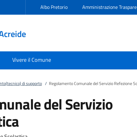
Albo Pretorio
Amministrazione Traspare
Acreide
Vivere il Comune
to(tecnico) di supporto
/
Regolamento Comunale del Servizio Refezione Sc
unale del Servizio
tica
e Scolastica