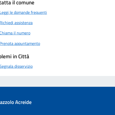
tatta il comune
Leggi le domande frequenti
Richiedi assistenza
Chiama il numero
Prenota appuntamento
lemi in Città
Segnala disservizio
azzolo Acreide