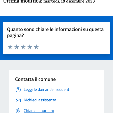
Ultima modifica:
martedì, 19 dicembre 2023
Quanto sono chiare le informazioni su questa
pagina?
Valuta da 1 a 5 stelle la pagina
Domanda
Valuta 1 stelle su 5
Valuta 2 stelle su 5
Valuta 3 stelle su 5
Valuta 4 stelle su 5
Valuta 5 stelle su 5
Contatta il comune
Leggi le domande frequenti
Richiedi assistenza
Chiama il numero