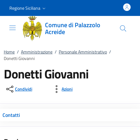
Vai al contenuto
accedi al menu
footer.enter
Regione Siciliana
Comune di Palazzolo
Acreide
Home
/
Amministrazione
/
Personale Amministrativo
/
Donetti Giovanni
Donetti Giovanni
Condividi
Azioni
Contatti