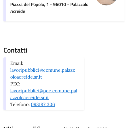
Piazza del Popolo, 1 - 96010 - Palazzolo
Acreide
Contatti
Email:
lavoripubblici@comune.palazz
oloacreide.sr.it
PEC:
lavoripubblici@pec.comune.pal
azzoloacreide.sr.it
Telefono:
0931871306