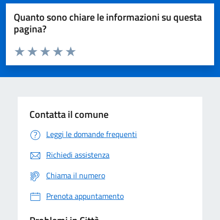
Quanto sono chiare le informazioni su questa
pagina?
Valuta da 1 a 5 stelle la pagina
Domanda
Valuta 1 stelle su 5
Valuta 2 stelle su 5
Valuta 3 stelle su 5
Valuta 4 stelle su 5
Valuta 5 stelle su 5
Contatta il comune
Leggi le domande frequenti
Richiedi assistenza
Chiama il numero
Prenota appuntamento