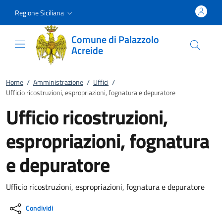
Vai al contenuto
accedi al menu
footer.enter
Regione Siciliana
Comune di Palazzolo
Acreide
Home
/
Amministrazione
/
Uffici
/
Ufficio ricostruzioni, espropriazioni, fognatura e depuratore
Ufficio ricostruzioni,
espropriazioni, fognatura
e depuratore
Ufficio ricostruzioni, espropriazioni, fognatura e depuratore
Condividi