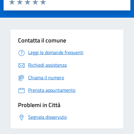
Valuta da 1 a 5 stelle la pagina
Domanda
Valuta 1 stelle su 5
Valuta 2 stelle su 5
Valuta 3 stelle su 5
Valuta 4 stelle su 5
Valuta 5 stelle su 5
Contatta il comune
Leggi le domande frequenti
Richiedi assistenza
Chiama il numero
Prenota appuntamento
Problemi in Città
Segnala disservizio