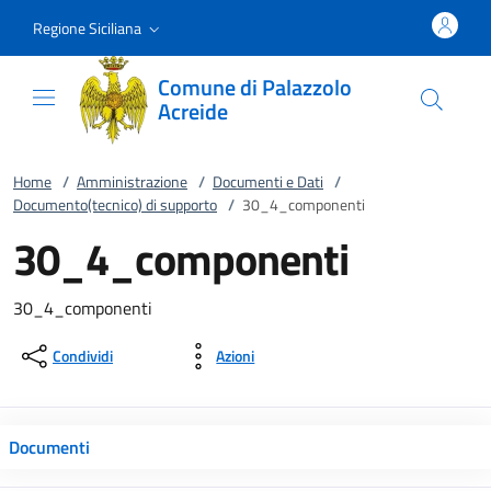
Vai al contenuto
accedi al menu
footer.enter
Regione Siciliana
Comune di Palazzolo
Acreide
Home
/
Amministrazione
/
Documenti e Dati
/
Documento(tecnico) di supporto
/
30_4_componenti
30_4_componenti
30_4_componenti
Condividi
Azioni
Documenti