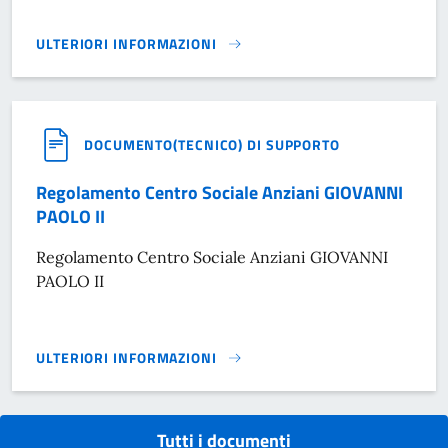
ULTERIORI INFORMAZIONI
REGOLAMENTO ALBO DELLE ASSOCIAZIONI E DELLE COOPER
DOCUMENTO(TECNICO) DI SUPPORTO
Regolamento Centro Sociale Anziani GIOVANNI
PAOLO II
Regolamento Centro Sociale Anziani GIOVANNI
PAOLO II
ULTERIORI INFORMAZIONI
REGOLAMENTO CENTRO SOCIALE ANZIANI GIOVANNI PAOLO 
Tutti i documenti