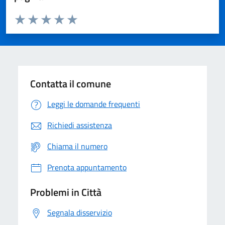
Valuta da 1 a 5 stelle la pagina
Domanda
Valuta 1 stelle su 5
Valuta 2 stelle su 5
Valuta 3 stelle su 5
Valuta 4 stelle su 5
Valuta 5 stelle su 5
Contatta il comune
Leggi le domande frequenti
Richiedi assistenza
Chiama il numero
Prenota appuntamento
Problemi in Città
Segnala disservizio