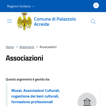
Vai al contenuto
accedi al menu
footer.enter
Regione Siciliana
Comune di Palazzolo
Acreide
Home
/
Argomenti
/
Associazioni
Associazioni
Questo argomento è gestito da:
Musei, Associazioni Culturali,
cogestione dei beni culturali,
formazione professionali