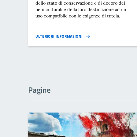
dello stato di conservazione e di decoro dei
beni culturali e della loro destinazione ad un
uso compatibile con le esigenze di tutela.
ULTERIORI INFORMAZIONI
SETTORE CULTURA, TURISMO, SPORT, AGRICOLTURA E P
Pagine