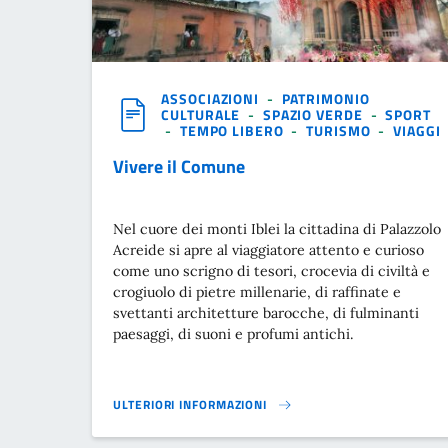
ASSOCIAZIONI
-
PATRIMONIO
CULTURALE
-
SPAZIO VERDE
-
SPORT
-
TEMPO LIBERO
-
TURISMO
-
VIAGGI
Vivere il Comune
Nel cuore dei monti Iblei la cittadina di Palazzolo
Acreide si apre al viaggiatore attento e curioso
come uno scrigno di tesori, crocevia di civiltà e
crogiuolo di pietre millenarie, di raffinate e
svettanti architetture barocche, di fulminanti
paesaggi, di suoni e profumi antichi.
ULTERIORI INFORMAZIONI
VIVERE IL COMUNE}